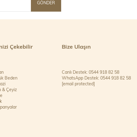
GÖNDER
inizi Çekebilir
Bize Ulaşın
an
Canlı Destek: 0544 918 82 58
ük Beden
WhatsApp Destek: 0544 918 82 58
azi
[email protected]
n & Çeyiz
se
k
panyalar