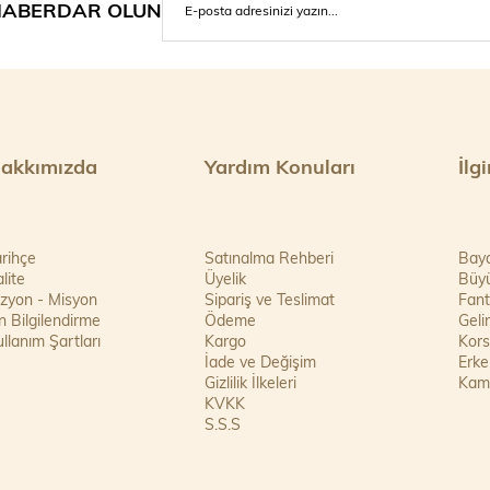
ABERDAR OLUN
akkımızda
Yardım Konuları
İlg
rihçe
Satınalma Rehberi
Bay
lite
Üyelik
Büy
izyon - Misyon
Sipariş ve Teslimat
Fant
 Bilgilendirme
Ödeme
Geli
llanım Şartları
Kargo
Kor
İade ve Değişim
Erke
Gizlilik İlkeleri
Kam
KVKK
S.S.S