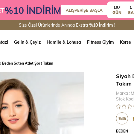
%10 İNDİRİM
107
1
ET
ALIŞVERİŞE BAŞLA
GÜN
SA
Size Özel Ürünlerinde Anında Ekstra
%10 İndirim !
tazi
Gelin & Çeyiz
Hamile & Lohusa
Fitness Giyim
Korse
k Beden Saten Atlet Şort Takım
Siyah 
Takım
Marka
:
M
Stok Kod
%
35
İndirim
BEDEN