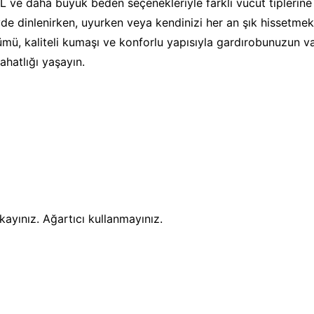
XL ve daha büyük beden seçenekleriyle farklı vücut tipleri
Evde dinlenirken, uyurken veya kendinizi her an şık hissetme
mü, kaliteli kumaşı ve konforlu yapısıyla gardırobunuzun v
rahatlığı yaşayın.
yınız. Ağartıcı kullanmayınız.