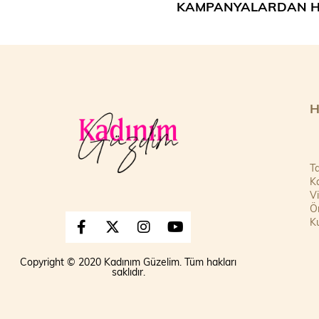
KAMPANYALARDAN H
H
Ta
Ka
V
Ön
Ku
Copyright © 2020 Kadınım Güzelim. Tüm hakları
saklıdır.