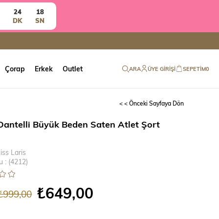
24
17
DK
SN
Çorap
Erkek
Outlet
ARA
ÜYE GIRIŞI
SEPETIM
0
< < Önceki Sayfaya Dön
Dantelli Büyük Beden Saten Atlet Şort
iss Laris
u
(4212)
₺649,00
₺999,00