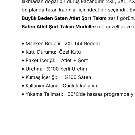
sıkmadan doğal bir duruş kazandırır. 2XL, 3XL, 4
ön planda tutan kadınlar için ideal bir seçimdir. 
Büyük Beden Saten Atlet Şort Takım
zarif görünü
Saten Atlet Şort Takım Modelleri
ile güzelliği ve 
♦ Manken Bedeni: 2XL (44 Beden)
♦ Kutu Durumu: Özel Kutu
♦ Paket İçeriği: Atlet + Şort
♦ Üretim: %100 Yerli Üretim
♦ Kumaş İçeriği: %100 Saten
♦ Kullanım Alanı: Günlük kullanım
♦ Yıkama Talimatı: 30°C’de hassas programda yıka