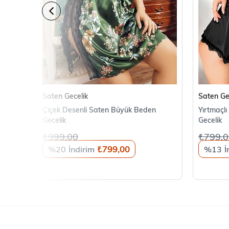
SEPETE EKLE
Saten Gecelik
Saten Ge
Çiçek Desenli Saten Büyük Beden
Yırtmaçl
Gecelik
Gecelik
₺999,00
₺799,0
₺799,00
%20
%13