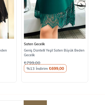
SEPETE EKLE
Saten Gecelik
Saten
Beden
Geniş Dantelli Yeşil Saten Büyük Beden
Dantel
Gecelik
Beden
₺799,00
₺799
₺699,00
%13
%1