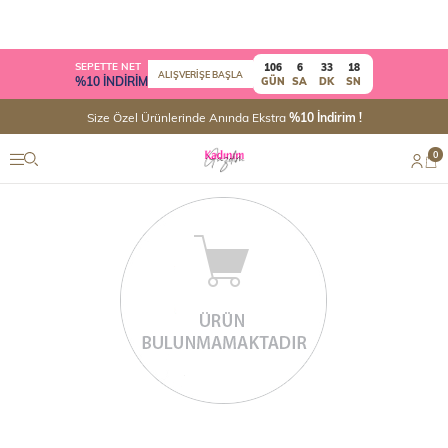
SEPETTE NET
106
6
33
18
ALIŞVERİŞE BAŞLA
%10 İNDİRİM
GÜN
SA
DK
SN
Size Özel Ürünlerinde Anında Ekstra
%10 İndirim !
0