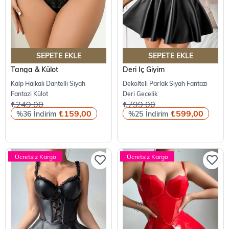
SEPETE EKLE
SEPETE EKLE
Tanga & Külot
Deri İç Giyim
Kalp Halkalı Dantelli Siyah
Dekolteli Parlak Siyah Fantazi
Fantazi Külot
Deri Gecelik
₺249,00
₺799,00
₺159,00
₺599,00
%36
%25
Ücretsiz Kargo
Ücretsiz Kargo