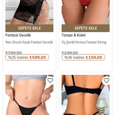
SEPETE EKLE
SEPETE EKLE
Fantazi Gecelik
Tanga & Külot
Yanı Zincirli Siyah Fantazi Gecelik
Üç Şeritli Kırmızı Fantazi String
₺799,00
₺249,00
₺599,00
₺159,00
%25
%36