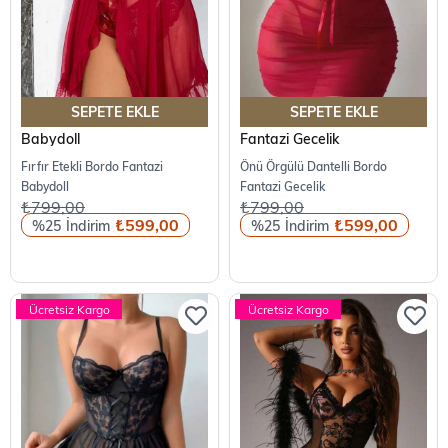
SEPETE EKLE
SEPETE EKLE
Babydoll
Fantazi Gecelik
Fırfır Etekli Bordo Fantazi
Önü Örgülü Dantelli Bordo
Babydoll
Fantazi Gecelik
₺799,00
₺799,00
₺599,00
₺599,00
%25
%25
Ücretsiz Kargo
Ücretsiz Kargo