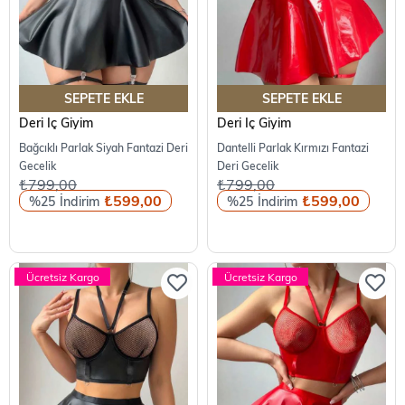
SEPETE EKLE
SEPETE EKLE
Deri İç Giyim
Deri İç Giyim
Bağcıklı Parlak Siyah Fantazi Deri
Dantelli Parlak Kırmızı Fantazi
Gecelik
Deri Gecelik
₺799,00
₺799,00
₺599,00
₺599,00
%25
%25
Ücretsiz Kargo
Ücretsiz Kargo