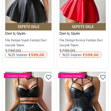
SEPETE EKLE
SEPETE EKLE
Deri İç Giyim
Deri İç Giyim
File Detaylı Siyah Fantazi Deri
File Detaylı Kırmızı Fantazi Deri
Gecelik Takım
Gecelik Takım
₺799,00
₺799,00
₺599,00
₺599,00
%25
%25
Ücretsiz Kargo
Ücretsiz Kargo