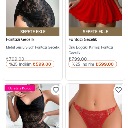
SEPETE EKLE
SEPETE EKLE
Fantazi Gecelik
Fantazi Gecelik
Metal Süslü Siyah Fantazi Gecelik
Önü Bağcıklı Kırmızı Fantazi
Gecelik
₺799,00
₺799,00
₺599,00
₺599,00
%25
%25
Ücretsiz Kargo