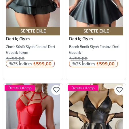
SEPETE EKLE
SEPETE EKLE
Deri İç Giyim
Deri İç Giyim
Zincir Süslü Siyah Fantazi Deri
Bacak Bantlı Siyah Fantazi Deri
Gecelik Takım
Gecelik
₺799,00
₺799,00
₺599,00
₺599,00
%25
%25
Ücretsiz Kargo
Ücretsiz Kargo