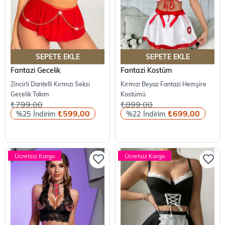
SEPETE EKLE
SEPETE EKLE
Fantazi Gecelik
Fantazi Kostüm
Zincirli Dantelli Kırmızı Seksi
Kırmızı Beyaz Fantazi Hemşire
Gecelik Takım
Kostümü
₺799,00
₺899,00
₺599,00
₺699,00
%25
%22
Ücretsiz Kargo
Ücretsiz Kargo