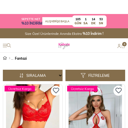
SEPETTE NET
105
1
14
52
ALIŞVERİŞE BAŞLA
%10 İNDİRİM
GÜN
SA
DK
SN
Size Özel Ürünlerinde Anında Ekstra
%10 İndirim !
0
Fantazi
SIRALAMA
FILTRELEME
Ücretsiz Kargo
Ücretsiz Kargo