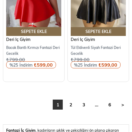
SEPETE EKLE
SEPETE EKLE
Deri İç Giyim
Deri İç Giyim
Bacak Bantlı Kırmızı Fantazi Deri
Tül Eldivenli Siyah Fantazi Deri
Gecelik
Gecelik
₺799,00
₺799,00
₺599,00
₺599,00
%25
%25
1
2
3
...
6
>
Fantazi İç Giyim
, kadınların şıklık ve çekiciliğini ön plana çıkaran