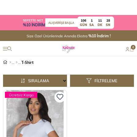
SEPETTE NET
106
1
11
28
ALIŞVERİŞE BAŞLA
%10 İNDİRİM
GÜN
SA
DK
SN
Size Özel Ürünlerinde Anında Ekstra
%10 İndirim !
0
T-Shirt
SIRALAMA
FILTRELEME
Ücretsiz Kargo