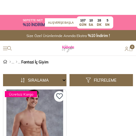
SEPETTE NET
107
10
28
5
ALIŞVERİŞE BAŞLA
%10 İNDİRİM
GÜN
SA
DK
SN
Size Özel Ürünlerinde Anında Ekstra
%10 İndirim !
0
Fantazi İç Giyim
SIRALAMA
FILTRELEME
Ücretsiz Kargo