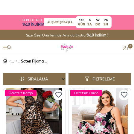
SEPETTE NET
110
6
52
26
ALIŞVERİŞE BAŞLA
%10 İNDİRİM
GÜN
SA
DK
SN
Size Özel Ürünlerinde Anında Ekstra
%10 İndirim !
0
Saten Pijama Takım
SIRALAMA
FILTRELEME
Ücretsiz Kargo
Ücretsiz Kargo