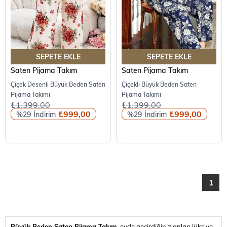
SEPETE EKLE
SEPETE EKLE
Saten Pijama Takım
Saten Pijama Takım
Çiçek Desenli Büyük Beden Saten
Çiçekli Büyük Beden Saten
Pijama Takımı
Pijama Takımı
₺1.399,00
₺1.399,00
₺999,00
₺999,00
%29
%29
1
Büyük Beden Saten Pijama Takım
, evde geçirdiğiniz anları lüks ve