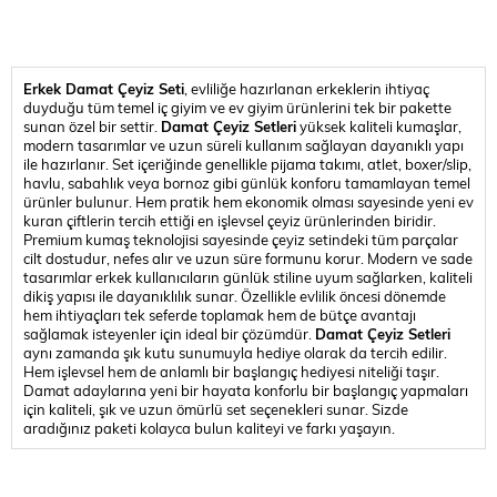
Erkek Damat Çeyiz Seti
, evliliğe hazırlanan erkeklerin ihtiyaç
duyduğu tüm temel iç giyim ve ev giyim ürünlerini tek bir pakette
sunan özel bir settir.
Damat Çeyiz Setleri
yüksek kaliteli kumaşlar,
modern tasarımlar ve uzun süreli kullanım sağlayan dayanıklı yapı
ile hazırlanır. Set içeriğinde genellikle pijama takımı, atlet, boxer/slip,
havlu, sabahlık veya bornoz gibi günlük konforu tamamlayan temel
ürünler bulunur. Hem pratik hem ekonomik olması sayesinde yeni ev
kuran çiftlerin tercih ettiği en işlevsel çeyiz ürünlerinden biridir.
Premium kumaş teknolojisi sayesinde çeyiz setindeki tüm parçalar
cilt dostudur, nefes alır ve uzun süre formunu korur. Modern ve sade
tasarımlar erkek kullanıcıların günlük stiline uyum sağlarken, kaliteli
dikiş yapısı ile dayanıklılık sunar. Özellikle evlilik öncesi dönemde
hem ihtiyaçları tek seferde toplamak hem de bütçe avantajı
sağlamak isteyenler için ideal bir çözümdür.
Damat Çeyiz Setleri
aynı zamanda şık kutu sunumuyla hediye olarak da tercih edilir.
Hem işlevsel hem de anlamlı bir başlangıç hediyesi niteliği taşır.
Damat adaylarına yeni bir hayata konforlu bir başlangıç yapmaları
için kaliteli, şık ve uzun ömürlü set seçenekleri sunar. Sizde
aradığınız paketi kolayca bulun kaliteyi ve farkı yaşayın.