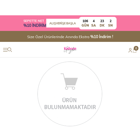
SEPETTE NET
106
4
23
2
ALIŞVERİŞE BAŞLA
%10 İNDİRİM
GÜN
SA
DK
SN
Size Özel Ürünlerinde Anında Ekstra
%10 İndirim !
0