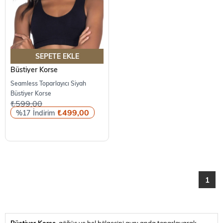
SEPETE EKLE
Büstiyer Korse
Seamless Toparlayıcı Siyah
Büstiyer Korse
₺599,00
₺499,00
%17
1
Büstiyer Korse
, göğüs ve bel bölgesini aynı anda toparlayarak