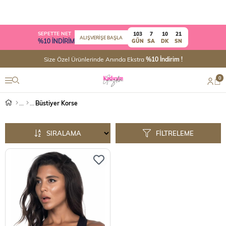
SEPETTE NET
103
7
10
21
ALIŞVERİŞE BAŞLA
%10 İNDİRİM
GÜN
SA
DK
SN
Size Özel Ürünlerinde Anında Ekstra
%10 İndirim !
0
Büstiyer Korse
SIRALAMA
FILTRELEME