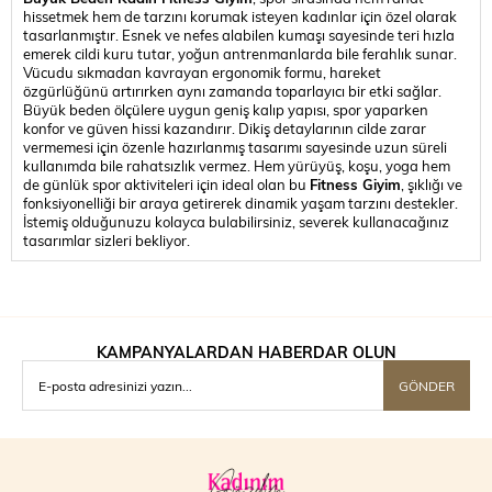
hissetmek hem de tarzını korumak isteyen kadınlar için özel olarak
tasarlanmıştır. Esnek ve nefes alabilen kumaşı sayesinde teri hızla
emerek cildi kuru tutar, yoğun antrenmanlarda bile ferahlık sunar.
Vücudu sıkmadan kavrayan ergonomik formu, hareket
özgürlüğünü artırırken aynı zamanda toparlayıcı bir etki sağlar.
Büyük beden ölçülere uygun geniş kalıp yapısı, spor yaparken
konfor ve güven hissi kazandırır. Dikiş detaylarının cilde zarar
vermemesi için özenle hazırlanmış tasarımı sayesinde uzun süreli
kullanımda bile rahatsızlık vermez. Hem yürüyüş, koşu, yoga hem
de günlük spor aktiviteleri için ideal olan bu
Fi
tness
Giyim
, şıklığı ve
fonksiyonelliği bir araya getirerek dinamik yaşam tarzını destekler.
İstemiş olduğunuzu kolayca bulabilirsiniz, severek kullanacağınız
tasarımlar sizleri bekliyor.
KAMPANYALARDAN HABERDAR OLUN
GÖNDER