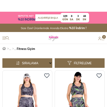
SEPETTE NET
109
8
3
48
ALIŞVERİŞE BAŞLA
%10 İNDİRİM
GÜN
SA
DK
SN
Size Özel Ürünlerinde Anında Ekstra
%10 İndirim !
0
Fitness Giyim
SIRALAMA
FILTRELEME