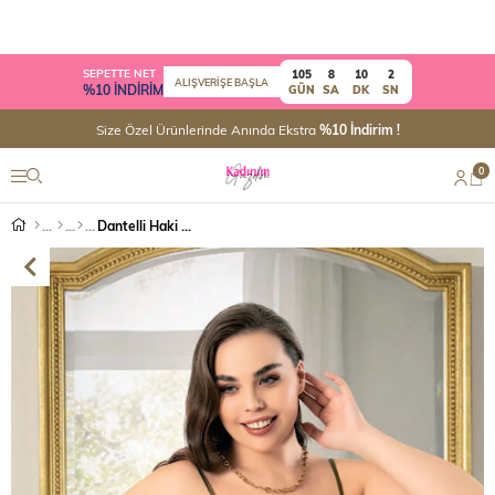
SEPETTE NET
105
8
10
2
ALIŞVERİŞE BAŞLA
%10 İNDİRİM
GÜN
SA
DK
SN
Size Özel Ürünlerinde Anında Ekstra
%10 İndirim !
0
Dantelli Haki Büyük Beden Saten Atlet Şort Takım