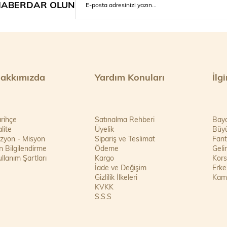
ABERDAR OLUN
akkımızda
Yardım Konuları
İlg
rihçe
Satınalma Rehberi
Bay
lite
Üyelik
Büy
izyon - Misyon
Sipariş ve Teslimat
Fant
 Bilgilendirme
Ödeme
Geli
llanım Şartları
Kargo
Kor
İade ve Değişim
Erke
Gizlilik İlkeleri
Kam
KVKK
S.S.S