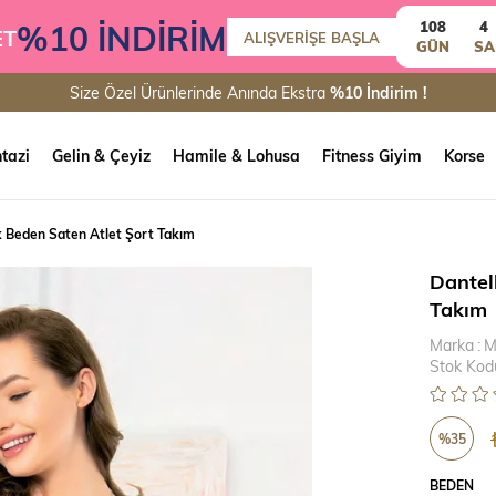
%10 İNDİRİM
108
4
ET
ALIŞVERİŞE BAŞLA
GÜN
SA
Size Özel Ürünlerinde Anında Ekstra
%10 İndirim !
tazi
Gelin & Çeyiz
Hamile & Lohusa
Fitness Giyim
Korse
k Beden Saten Atlet Şort Takım
Dantel
Takım
Marka
:
M
Stok Kod
%
35
İndirim
BEDEN