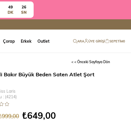
49
25
DK
SN
Çorap
Erkek
Outlet
ARA
ÜYE GIRIŞI
SEPETIM
0
< < Önceki Sayfaya Dön
li Bakır Büyük Beden Saten Atlet Şort
iss Laris
u
(4214)
₺649,00
₺999,00