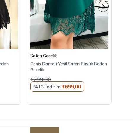
SEPETE EKLE
Saten Gecelik
Saten
Beden
Geniş Dantelli Yeşil Saten Büyük Beden
Dantel
Gecelik
Beden
₺799,00
₺799
₺699,00
%13
%1