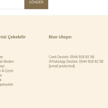
GÖNDER
inizi Çekebilir
Bize Ulaşın
an
Canlı Destek: 0544 918 82 58
ük Beden
WhatsApp Destek: 0544 918 82 58
azi
[email protected]
n & Çeyiz
se
k
panyalar