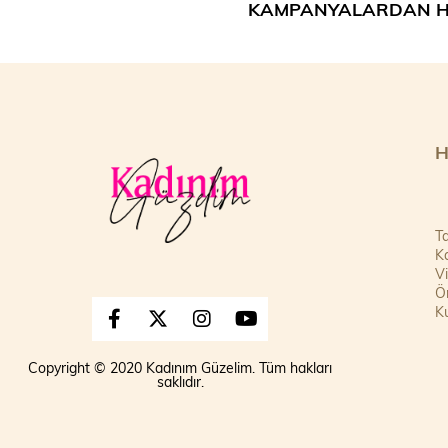
KAMPANYALARDAN H
H
Ta
Ka
V
Ön
Ku
Copyright © 2020 Kadınım Güzelim. Tüm hakları
saklıdır.