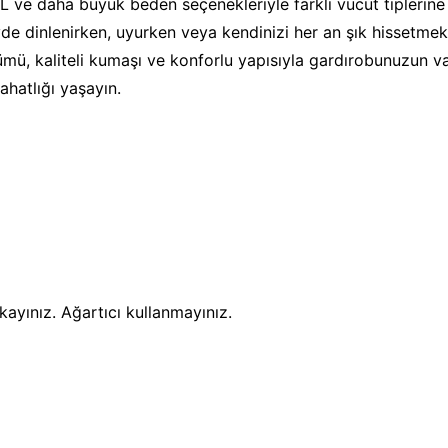
XL ve daha büyük beden seçenekleriyle farklı vücut tipleri
Evde dinlenirken, uyurken veya kendinizi her an şık hissetme
mü, kaliteli kumaşı ve konforlu yapısıyla gardırobunuzun v
rahatlığı yaşayın.
yınız. Ağartıcı kullanmayınız.