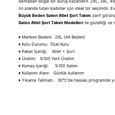
sıkmadan doğal bir duruş kazandırır. 2XL, 3XL, 4
ön planda tutan kadınlar için ideal bir seçimdir. 
Büyük Beden Saten Atlet Şort Takım
zarif görünü
Saten Atlet Şort Takım Modelleri
ile güzelliği ve 
♦ Manken Bedeni: 2XL (44 Beden)
♦ Kutu Durumu: Özel Kutu
♦ Paket İçeriği: Atlet + Şort
♦ Üretim: %100 Yerli Üretim
♦ Kumaş İçeriği: %100 Saten
♦ Kullanım Alanı: Günlük kullanım
♦ Yıkama Talimatı: 30°C’de hassas programda yıka