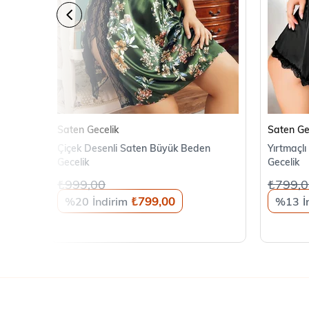
SEPETE EKLE
Saten Gecelik
Saten Ge
Çiçek Desenli Saten Büyük Beden
Yırtmaçl
Gecelik
Gecelik
₺999,00
₺799,0
₺799,00
%20
%13