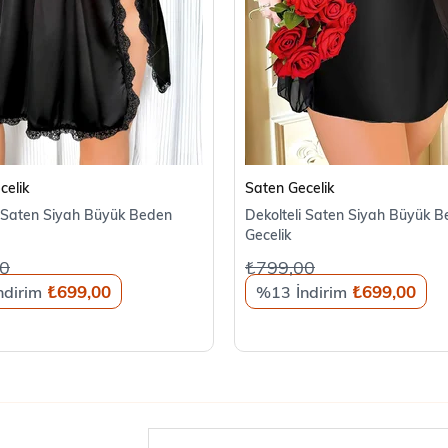
SEPETE EKLE
SEPETE EKLE
celik
Saten Gecelik
ı Saten Siyah Büyük Beden
Dekolteli Saten Siyah Büyük 
Gecelik
0
₺799,00
₺699,00
₺699,00
%13